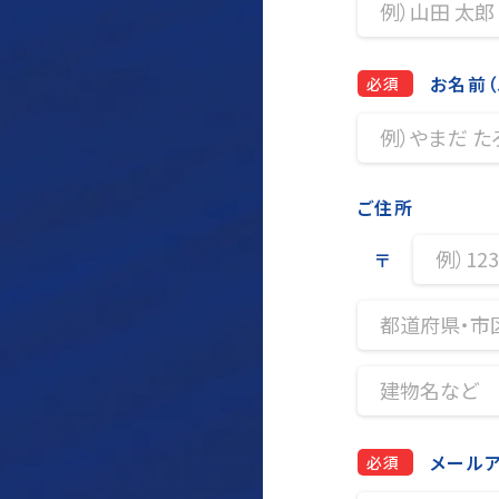
お名前（
必須
ご住所
〒
メール
必須